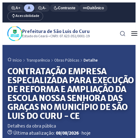
A+
A
A-
Contraste
Daltônico
Acessibilidade
Prefeitura de São Luis do Curu
Estado do Ceará • CNPJ: 07.623.051/0001-19
Transparência
Obras Públicas
Detalhe
Início
CONTRATAÇÃO EMPRESA
ESPECIALIZADA PARA EXECUÇÃO
DE REFORMA E AMPLIAÇÃO DA
ESCOLA NOSSA SENHORA DAS
GRAÇAS NO MUNICÍPIO DE SÃO
LUIS DO CURU - CE
Detalhes da obra pública
Última atualização:
08/08/2026
· hoje