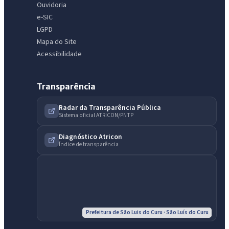
Ouvidoria
e-SIC
LGPD
Mapa do Site
Acessibilidade
Transparência
Radar da Transparência Pública
Sistema oficial ATRICON/PNTP
IntGest AI
AI
Assistente do Portal
Diagnóstico Atricon
Índice de transparência
Olá. Pergunte sobre serviços, notícias, legislação, Diário Oficial,
licitações, estrutura ou transparência do município.
Licitações abertas
Carta de serviços
Diário Oficial
Prefeitura de São Luis do Curu · São Luís do Curu