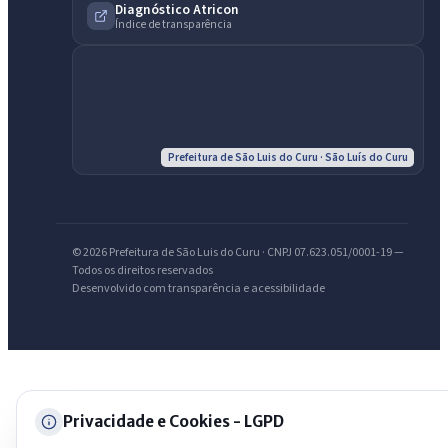
Diagnóstico Atricon
Assistente do Portal
Índice de transparência
Olá. Pergunte sobre serviços, notícias, legislação, Diário Oficial,
licitações, estrutura ou transparência do município.
Licitações abertas
Carta de serviços
Diário Oficial
Prefeitura de São Luis do Curu · São Luís do Curu
© 2026 Prefeitura de São Luis do Curu · CNPJ 07.623.051/0001-19 —
Todos os direitos reservados
Desenvolvido com transparência e acessibilidade
Privacidade e Cookies - LGPD