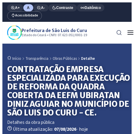
A+
A
A-
Contraste
Daltônico
Acessibilidade
Prefeitura de São Luis do Curu
Estado do Ceará • CNPJ: 07.623.051/0001-19
Transparência
Obras Públicas
Detalhe
Início
CONTRATAÇÃO EMPRESA
ESPECIALIZADA PARA EXECUÇÃO
DE REFORMA DA QUADRA
COBERTA DA EEFM UBIRATAN
DINIZ AGUIAR NO MUNICÍPIO DE
SÃO LUIS DO CURU - CE.
Detalhes da obra pública
Última atualização:
07/08/2026
· hoje