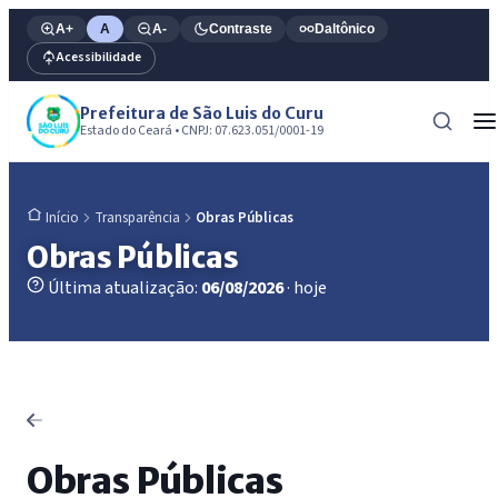
A+
A
A-
Contraste
Daltônico
Acessibilidade
Prefeitura de São Luis do Curu
Estado do Ceará • CNPJ: 07.623.051/0001-19
Transparência
Obras Públicas
Início
Obras Públicas
Última atualização:
06/08/2026
· hoje
Obras Públicas