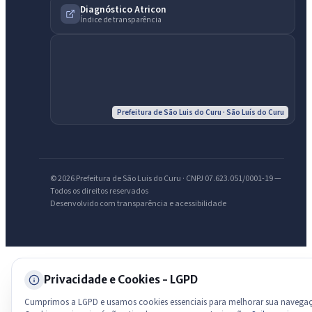
Diagnóstico Atricon
Índice de transparência
Olá. Pergunte sobre serviços, notícias, legislação, Diário Oficial,
licitações, estrutura ou transparência do município.
Licitações abertas
Carta de serviços
Diário Oficial
Prefeitura de São Luis do Curu · São Luís do Curu
© 2026 Prefeitura de São Luis do Curu · CNPJ 07.623.051/0001-19 —
Todos os direitos reservados
Desenvolvido com transparência e acessibilidade
Privacidade e Cookies - LGPD
Cumprimos a LGPD e usamos cookies essenciais para melhorar sua navega