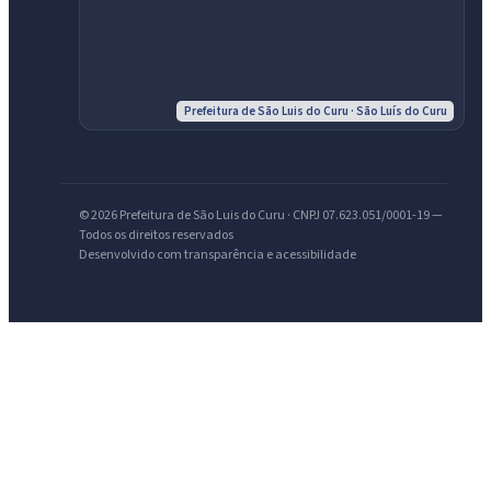
IntGest AI
AI
Assistente do Portal
Prefeitura de São Luis do Curu · São Luís do Curu
Olá. Pergunte sobre serviços, notícias, legislação, Diário Oficial,
licitações, estrutura ou transparência do município.
© 2026 Prefeitura de São Luis do Curu · CNPJ 07.623.051/0001-19 —
Licitações abertas
Carta de serviços
Diário Oficial
Todos os direitos reservados
Desenvolvido com transparência e acessibilidade