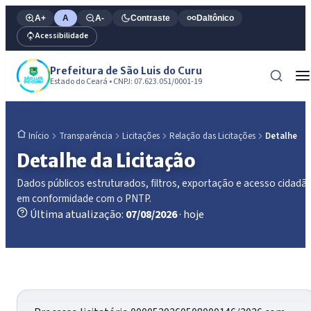
A+
A
A-
Contraste
Daltônico
Acessibilidade
Prefeitura de São Luis do Curu
Estado do Ceará • CNPJ: 07.623.051/0001-19
Transparência
Licitações
Relação das Licitações
Detalhe
Início
Detalhe da Licitação
Dados públicos estruturados, filtros, exportação e acesso cidadã
em conformidade com o PNTP.
Última atualização:
07/08/2026
· hoje