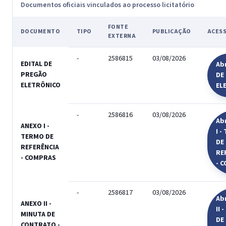
Documentos oficiais vinculados ao processo licitatório
FONTE
DOCUMENTO
TIPO
PUBLICAÇÃO
ACES
EXTERNA
-
2586815
03/08/2026
EDITAL DE
Abr
PREGÃO
DE
ELETRÔNICO
EL
-
2586816
03/08/2026
Ab
ANEXO I -
I 
TERMO DE
DE
REFERÊNCIA
RE
- COMPRAS
- 
-
2586817
03/08/2026
Ab
ANEXO II -
II 
MINUTA DE
DE
CONTRATO -