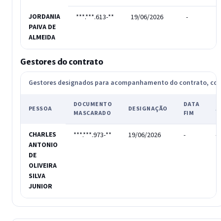
JORDANIA
***.***.613-**
19/06/2026
-
T
PAIVA DE
ALMEIDA
Gestores do contrato
Gestores designados para acompanhamento do contrato, c
DOCUMENTO
DATA
PESSOA
DESIGNAÇÃO
A
MASCARADO
FIM
CHARLES
***.***.973-**
19/06/2026
-
-
ANTONIO
DE
OLIVEIRA
SILVA
JUNIOR