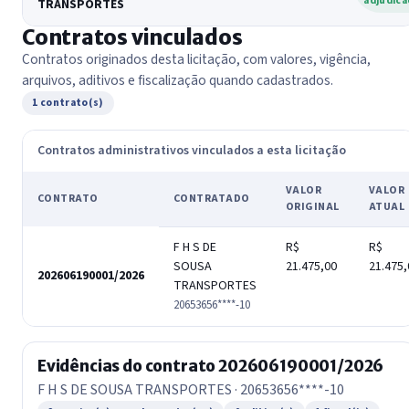
adjudica
TRANSPORTES
Contratos vinculados
Contratos originados desta licitação, com valores, vigência,
arquivos, aditivos e fiscalização quando cadastrados.
1 contrato(s)
Contratos administrativos vinculados a esta licitação
VALOR
VALOR
CONTRATO
CONTRATADO
ORIGINAL
ATUAL
F H S DE
R$
R$
SOUSA
21.475,00
21.475,
202606190001/2026
TRANSPORTES
20653656****-10
Evidências do contrato 202606190001/2026
F H S DE SOUSA TRANSPORTES · 20653656****-10