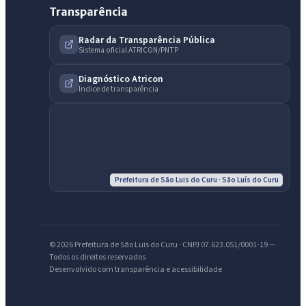
Transparência
Radar da Transparência Pública
Sistema oficial ATRICON/PNTP
Diagnóstico Atricon
Índice de transparência
Prefeitura de São Luis do Curu · São Luís do Curu
IntGest AI
AI
Assistente do Portal
© 2026 Prefeitura de São Luis do Curu · CNPJ 07.623.051/0001-19 —
Todos os direitos reservados
Olá. Pergunte sobre serviços, notícias, legislação, Diário Oficial,
Desenvolvido com transparência e acessibilidade
licitações, estrutura ou transparência do município.
Licitações abertas
Carta de serviços
Diário Oficial