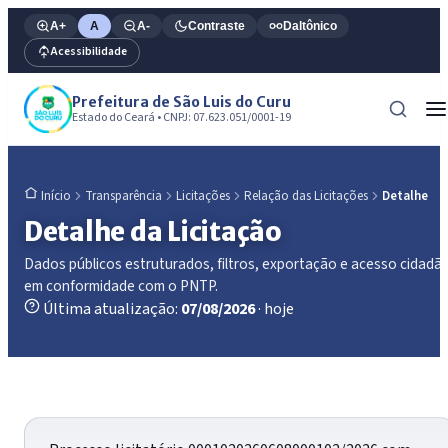
A+
A
A-
Contraste
Daltônico
Acessibilidade
Prefeitura de São Luis do Curu
Estado do Ceará • CNPJ: 07.623.051/0001-19
Transparência
Licitações
Relação das Licitações
Detalhe
Início
Detalhe da Licitação
Dados públicos estruturados, filtros, exportação e acesso cidadã
em conformidade com o PNTP.
Última atualização:
07/08/2026
· hoje