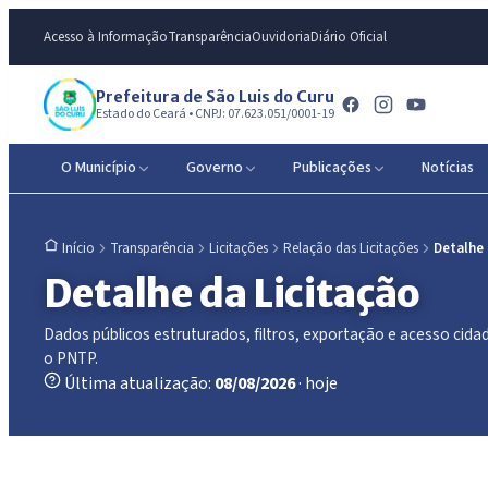
Acesso à Informação
Transparência
Ouvidoria
Diário Oficial
Prefeitura de São Luis do Curu
Estado do Ceará • CNPJ: 07.623.051/0001-19
O Município
Governo
Publicações
Notícias
Transparência
Licitações
Relação das Licitações
Detalhe
Início
Detalhe da Licitação
Dados públicos estruturados, filtros, exportação e acesso ci
o PNTP.
Última atualização:
08/08/2026
· hoje