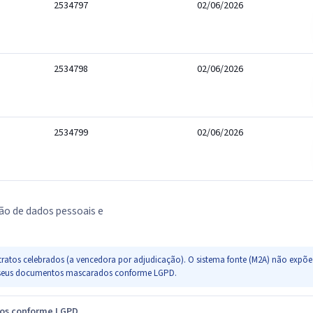
2534797
02/06/2026
2534798
02/06/2026
2534799
02/06/2026
ão de dados pessoais e
ratos celebrados (a vencedora por adjudicação). O sistema fonte (M2A) não expõe 
s e seus documentos mascarados conforme LGPD.
dos conforme LGPD