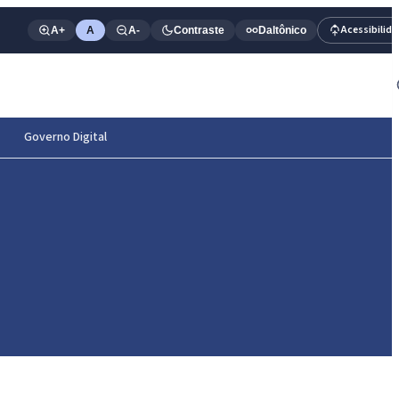
Acessibilid
A+
A
A-
Contraste
Daltônico
Governo Digital