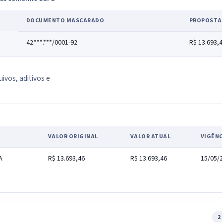
DOCUMENTO MASCARADO
PROPOSTA
42.***.***/0001-92
R$ 13.693,
uivos, aditivos e
VALOR ORIGINAL
VALOR ATUAL
VIGÊN
A
R$ 13.693,46
R$ 13.693,46
15/05/
2