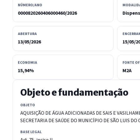
NÚMERO/ANO
MODALID
0000820260406000460/2026
Dispen
ABERTURA
ENCERRA
13/05/2026
15/05/2
ECONOMIA
FONTE OF
15,94%
M2A
Objeto e fundamentação
OBJETO
AQUISIÇÃO DE ÁGUA ADICIONADAS DE SAIS E VASILHA
SECRETARIA DE SAÚDE DO MUNICÍPIO DE SÃO LUIS DO C
BASE LEGAL
Art. 75, inciso II