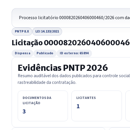
Processo licitatório 0000820260406000460/2026 com dad
PNTP 8.X
LEI 14.133/2021
Licitação 00008202604060004
Dispensa
Publicado
ID externo: 65894
Evidências PNTP 2026
Resumo auditável dos dados publicados para controle social
rastreabilidade da contratação.
DOCUMENTOS DA
LICITANTES
LICITAÇÃO
1
3