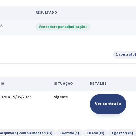
RESULTADO
46
Vencedor (por adjudicação)
1 contrato
CIA
SITUAÇÃO
DETALHE
2026 a 15/05/2027
Vigente
Ver contrato
 arquivo(s) complementar(es)
0 aditivo(s)
1 fiscal(is)
1 gestor(es)