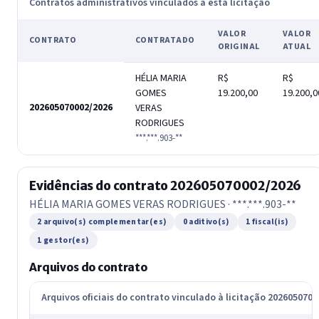
Contratos administrativos vinculados a esta licitação
VALOR
VALOR
CONTRATO
CONTRATADO
ORIGINAL
ATUAL
HÉLIA MARIA
R$
R$
GOMES
19.200,00
19.200,0
202605070002/2026
VERAS
RODRIGUES
***.***.903-**
Evidências do contrato 202605070002/2026
HÉLIA MARIA GOMES VERAS RODRIGUES · ***.***.903-**
2 arquivo(s) complementar(es)
0 aditivo(s)
1 fiscal(is)
1 gestor(es)
Arquivos do contrato
Arquivos oficiais do contrato vinculado à licitação 202605070