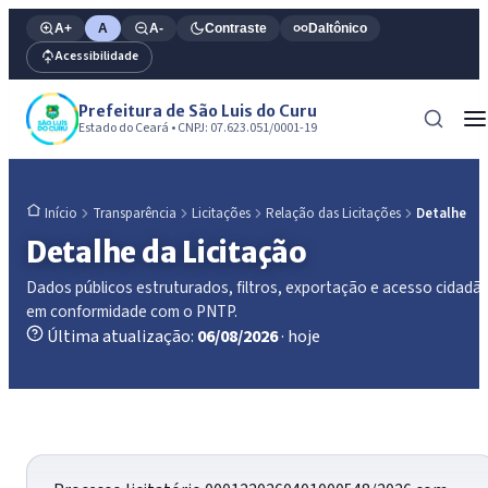
A+
A
A-
Contraste
Daltônico
Acessibilidade
Prefeitura de São Luis do Curu
Estado do Ceará • CNPJ: 07.623.051/0001-19
Transparência
Licitações
Relação das Licitações
Detalhe
Início
Detalhe da Licitação
Dados públicos estruturados, filtros, exportação e acesso cidadã
em conformidade com o PNTP.
Última atualização:
06/08/2026
· hoje