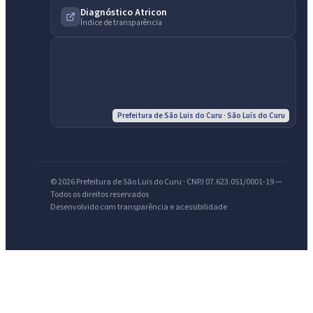
Diagnóstico Atricon
Índice de transparência
Prefeitura de São Luis do Curu · São Luís do Curu
IntGest AI
AI
Assistente do Portal
© 2026 Prefeitura de São Luis do Curu · CNPJ 07.623.051/0001-19 —
Olá. Pergunte sobre serviços, notícias, legislação, Diário Oficial,
Todos os direitos reservados
Desenvolvido com transparência e acessibilidade
licitações, estrutura ou transparência do município.
Licitações abertas
Carta de serviços
Diário Oficial