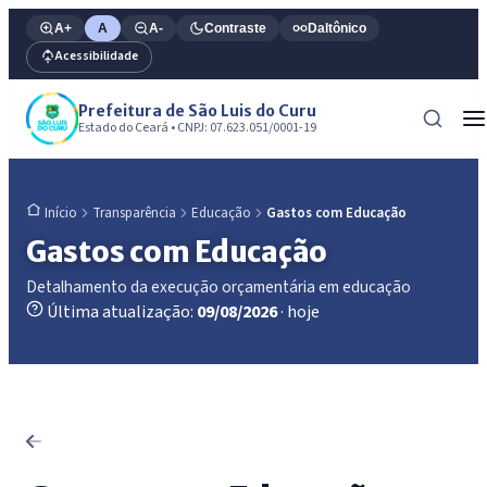
A+
A
A-
Contraste
Daltônico
Acessibilidade
Prefeitura de São Luis do Curu
Estado do Ceará • CNPJ: 07.623.051/0001-19
Transparência
Educação
Gastos com Educação
Início
Gastos com Educação
Detalhamento da execução orçamentária em educação
Última atualização:
09/08/2026
· hoje