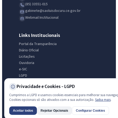
licitações, estrutura ou transparência do município.
(85) 33551-015
gabinete@saoluisdocuru.ce.gov.br
Licitações abertas
Carta de serviços
Diário Oficial
Webmail Institucional
Links Institucionais
Portal da Transparência
Diário Oficial
Licitações
Ouvidoria
e-SIC
LGPD
Mapa do Site
Privacidade e Cookies - LGPD
Acessibilidade
Cumprimos a LGPD e usamos cookies essenciais para melhorar sua navega
Cookies opcionais só são ativados com a sua autorização.
Saiba mais
.
Transparência
Aceitar todos
Rejeitar Opcionais
Configurar Cookies
AI
Radar da Transparência Pública