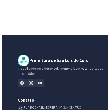
Prefeitura de São Luis do Curu
Trabalhando pelo desenvolvimento e bem-estar de todos
os cidadãos.
IntGest AI
AI
Assistente do Portal
Contato
Olá. Pergunte sobre serviços, notícias, legislação, Diário Oficial,
RUA ROCHAEL MOREIRA, Nº S/N CENTRO