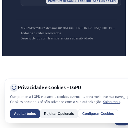
Prefeitura de São Luis do Curu · São Luís do Curu
Licitações abertas
Carta de serviços
Diário Oficial
© 2026 Prefeitura de São Luis do Curu · CNPJ 07.623.051/0001-19 —
Todos os direitos reservados
Desenvolvido com transparência e acessibilidade
Privacidade e Cookies - LGPD
Cumprimos a LGPD e usamos cookies essenciais para melhorar sua navega
Cookies opcionais só são ativados com a sua autorização.
Saiba mais
.
Aceitar todos
Rejeitar Opcionais
Configurar Cookies
AI