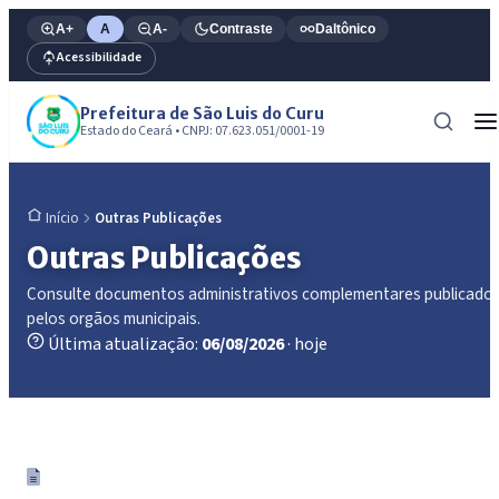
A+
A
A-
Contraste
Daltônico
Acessibilidade
Prefeitura de São Luis do Curu
Estado do Ceará • CNPJ: 07.623.051/0001-19
Outras Publicações
Início
Outras Publicações
Consulte documentos administrativos complementares publicado
pelos orgãos municipais.
Última atualização:
06/08/2026
· hoje