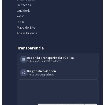
Licitações
Ouvidoria
e-SIC
LGPD
Mapa do Site
Acessibilidade
Transparência
Radar da Transparência Pública
Sistema oficial ATRICON/PNTP
Diagnóstico Atricon
IntGest AI
Índice de transparência
AI
Assistente do Portal
Olá. Pergunte sobre serviços, notícias, legislação, Diário Oficial,
licitações, estrutura ou transparência do município.