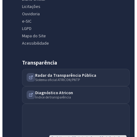
Licitações
Ouvidoria
e-SIC
LGPD
Mapa do Site
Acessibilidade
Transparência
IntGest AI
AI
Radar da Transparência Pública
Assistente do Portal
Sistema oficial ATRICON/PNTP
Diagnóstico Atricon
Índice de transparência
Olá. Pergunte sobre serviços, notícias, legislação, Diário Oficial,
licitações, estrutura ou transparência do município.
Licitações abertas
Carta de serviços
Diário Oficial