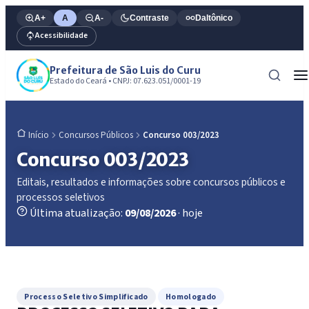
A+
A
A-
Contraste
Daltônico
Acessibilidade
Prefeitura de São Luis do Curu
Estado do Ceará • CNPJ: 07.623.051/0001-19
Concursos Públicos
Concurso 003/2023
Início
Concurso 003/2023
Editais, resultados e informações sobre concursos públicos e
processos seletivos
Última atualização:
09/08/2026
· hoje
Processo Seletivo Simplificado
Homologado