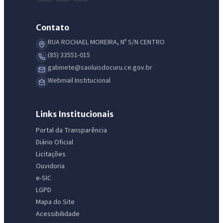
Contato
RUA ROCHAEL MOREIRA, Nº S/N CENTRO
(85) 33551-015
gabinete@saoluisdocuru.ce.gov.br
Webmail Institucional
Links Institucionais
Portal da Transparência
Diário Oficial
Licitações
Ouvidoria
e-SIC
LGPD
IntGest AI
Mapa do Site
AI
Assistente do Portal
Acessibilidade