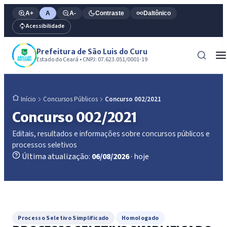
A+
A
A-
Contraste
Daltônico
Acessibilidade
Prefeitura de São Luis do Curu
Estado do Ceará • CNPJ: 07.623.051/0001-19
Concursos Públicos
Concurso 002/2021
Início
Concurso 002/2021
Editais, resultados e informações sobre concursos públicos e
processos seletivos
Última atualização:
06/08/2026
· hoje
Processo Seletivo Simplificado
Homologado