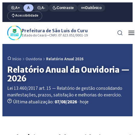
A+
A
A-
Contraste
Daltônico
Acessibilidade
Prefeitura de São Luis do Curu
Estado do Ceará • CNPJ: 07.623.051/0001-19
Ouvidoria
Relatório Anual 2026
Início
Relatório Anual da Ouvidoria —
2026
Lei 13.460/2017 art. 15 — Relatório de gestão consolidando
manifestações, prazos, satisfação e melhorias do exercício.
Última atualização:
07/08/2026
· hoje