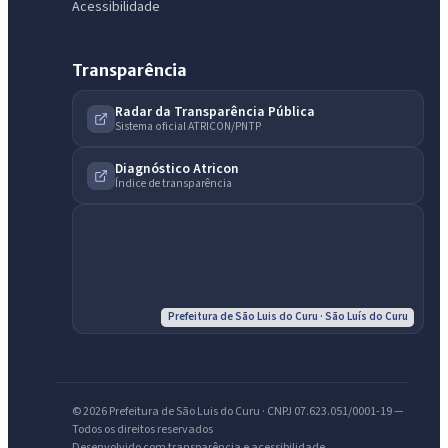
Acessibilidade
Transparência
Radar da Transparência Pública
Sistema oficial ATRICON/PNTP
IntGest AI
AI
Diagnóstico Atricon
Assistente do Portal
Índice de transparência
Olá. Pergunte sobre serviços, notícias, legislação, Diário Oficial,
licitações, estrutura ou transparência do município.
Licitações abertas
Carta de serviços
Diário Oficial
Prefeitura de São Luis do Curu · São Luís do Curu
© 2026 Prefeitura de São Luis do Curu · CNPJ 07.623.051/0001-19 —
Todos os direitos reservados
Desenvolvido com transparência e acessibilidade