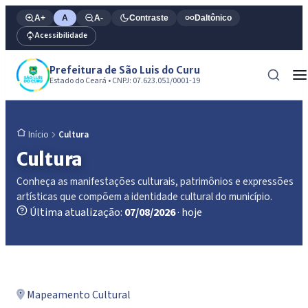
A+
A
A-
Contraste
Daltônico
Acessibilidade
Prefeitura de São Luis do Curu
Estado do Ceará • CNPJ: 07.623.051/0001-19
Cultura
Início
Cultura
Conheça as manifestações culturais, patrimônios e expressões
artísticas que compõem a identidade cultural do município.
Última atualização:
07/08/2026
· hoje
Mapeamento Cultural