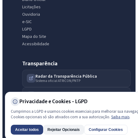
licitações, estrutura ou transparência do município.
Licitações
Ouvidoria
Licitações abertas
Carta de serviços
Diário Oficial
e-SIC
LGPD
Mapa do Site
Acessibilidade
Transparência
Radar da Transparência Pública
Sistema oficial ATRICON/PNTP
Diagnóstico Atricon
Índice de transparência
Privacidade e Cookies - LGPD
Cumprimos a LGPD e usamos cookies essenciais para melhorar sua navega
Cookies opcionais só são ativados com a sua autorização.
Saiba mais
.
Aceitar todos
Rejeitar Opcionais
Configurar Cookies
AI