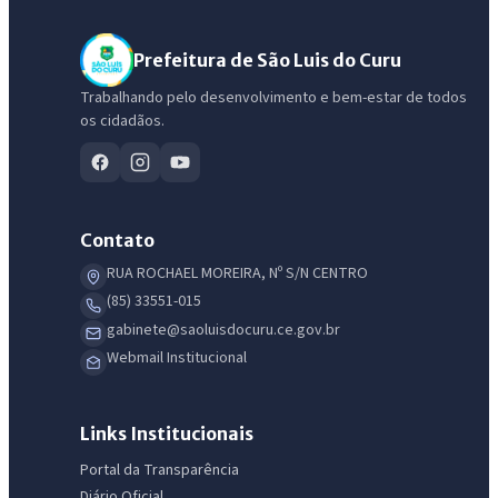
Prefeitura de São Luis do Curu
Trabalhando pelo desenvolvimento e bem-estar de todos
os cidadãos.
Contato
RUA ROCHAEL MOREIRA, Nº S/N CENTRO
(85) 33551-015
gabinete@saoluisdocuru.ce.gov.br
Webmail Institucional
IntGest AI
AI
Assistente do Portal
Links Institucionais
Portal da Transparência
Olá. Pergunte sobre serviços, notícias, legislação, Diário Oficial,
Diário Oficial