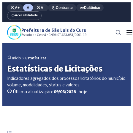
A+
A
A-
Contraste
Daltônico
Acessibilidade
Prefeitura de São Luis do Curu
Estado do Ceará • CNPJ: 07.623.051/0001-19
Estatísticas
Início
Estatísticas de Licitações
Indicadores agregados dos processos licitatórios do município:
volume, modalidades, status e valores.
Última atualização:
09/08/2026
· hoje