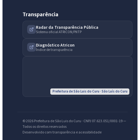
Transparência
IntGest AI
AI
Assistente do Portal
Radar da Transparência Pública
Sistema oficial ATRICON/PNTP
Diagnóstico Atricon
Olá. Pergunte sobre serviços, notícias, legislação, Diário Oficial,
Índice de transparência
licitações, estrutura ou transparência do município.
Licitações abertas
Carta de serviços
Diário Oficial
Prefeitura de São Luis do Curu · São Luís do Curu
© 2026 Prefeitura de São Luis do Curu · CNPJ 07.623.051/0001-19 —
Todos os direitos reservados
Desenvolvido com transparência e acessibilidade