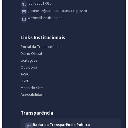
(85) 33551-015
gabinete@saoluisdocuru.ce.gov.br
Webmail Institucional
Links Institucionais
Portal da Transparência
Diário Oficial
Licitações
IntGest AI
Ouvidoria
AI
Assistente do Portal
e-SIC
LGPD
Mapa do Site
Olá. Pergunte sobre serviços, notícias, legislação, Diário Oficial,
Acessibilidade
licitações, estrutura ou transparência do município.
Licitações abertas
Carta de serviços
Diário Oficial
Transparência
Radar da Transparência Pública