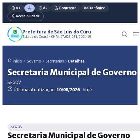
A+
A
A-
Contraste
Daltônico
Acessibilidade
Prefeitura de São Luis do Curu
Estado do Ceará • CNPJ: 07.623.051/0001-19
Governo
Secretarias
Detalhes
Início
Secretaria Municipal de Governo
SEGOV
Última atualização:
10/08/2026
· hoje
SEGOV
Secretaria Municipal de Governo