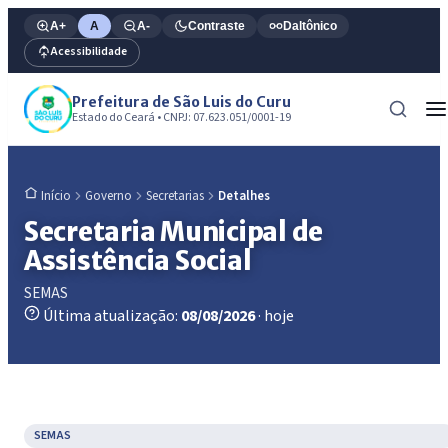
A+
A
A-
Contraste
Daltônico
Acessibilidade
Prefeitura de São Luis do Curu
Estado do Ceará • CNPJ: 07.623.051/0001-19
Governo
Secretarias
Detalhes
Início
Secretaria Municipal de
Assistência Social
SEMAS
Última atualização:
08/08/2026
· hoje
SEMAS