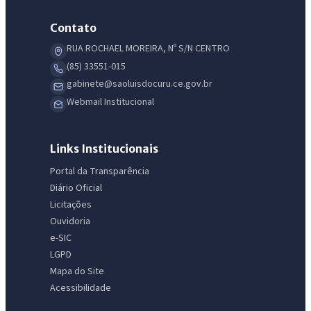
Contato
RUA ROCHAEL MOREIRA, Nº S/N CENTRO
(85) 33551-015
gabinete@saoluisdocuru.ce.gov.br
Webmail Institucional
Links Institucionais
Portal da Transparência
Diário Oficial
Licitações
Ouvidoria
e-SIC
LGPD
IntGest AI
AI
Mapa do Site
Assistente do Portal
Acessibilidade