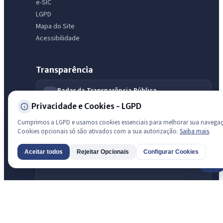
e-SIC
LGPD
Mapa do Site
Acessibilidade
Transparência
Radar da Transparência Pública
Sistema oficial ATRICON/PNTP
Privacidade e Cookies - LGPD
Diagnóstico Atricon
Cumprimos a LGPD e usamos cookies essenciais para melhorar sua navega
Índice de transparência
Cookies opcionais só são ativados com a sua autorização.
Saiba mais
.
Aceitar todos
Rejeitar Opcionais
Configurar Cookies
AI
Prefeitura de São Luis do Curu · São Luís do Curu