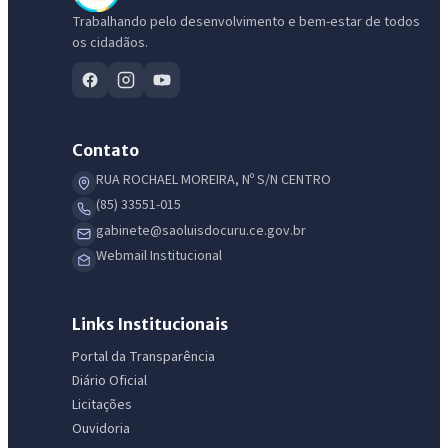
Trabalhando pelo desenvolvimento e bem-estar de todos
os cidadãos.
Contato
RUA ROCHAEL MOREIRA, Nº S/N CENTRO
(85) 33551-015
IntGest AI
gabinete@saoluisdocuru.ce.gov.br
AI
Assistente do Portal
Webmail Institucional
Olá. Pergunte sobre serviços, notícias, legislação, Diário Oficial,
Links Institucionais
licitações, estrutura ou transparência do município.
Portal da Transparência
Licitações abertas
Carta de serviços
Diário Oficial
Diário Oficial
Licitações
Ouvidoria