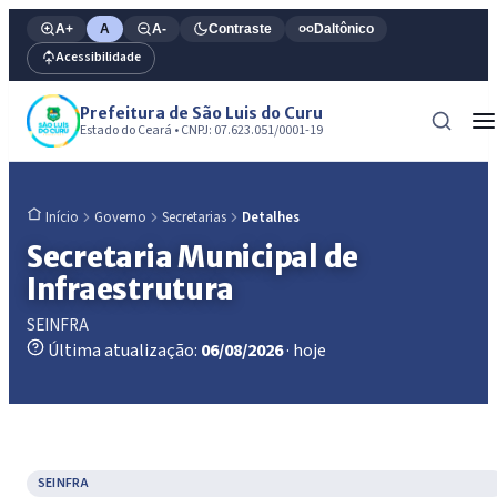
A+
A
A-
Contraste
Daltônico
Acessibilidade
Prefeitura de São Luis do Curu
Estado do Ceará • CNPJ: 07.623.051/0001-19
Governo
Secretarias
Detalhes
Início
Secretaria Municipal de
Infraestrutura
SEINFRA
Última atualização:
06/08/2026
· hoje
SEINFRA