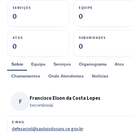
SERVIÇOS
EQUIPE
0
0
ATOS
SUBUNIDADES
0
0
Sobre
Equipe
Serviços
Organograma
Atos
Chamamentos
Onde Atendemos
Notícias
Francisco Elson da Costa Lopes
F
Secretário(a)
E-MAIL
defesacivil@saoluisdocuru.ce.gov.br