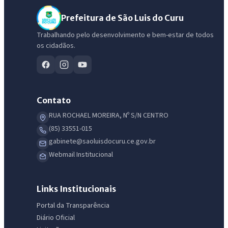
Prefeitura de São Luis do Curu
Trabalhando pelo desenvolvimento e bem-estar de todos
os cidadãos.
Contato
RUA ROCHAEL MOREIRA, Nº S/N CENTRO
(85) 33551-015
gabinete@saoluisdocuru.ce.gov.br
Webmail Institucional
IntGest AI
AI
Assistente do Portal
Links Institucionais
Olá. Pergunte sobre serviços, notícias, legislação, Diário Oficial,
Portal da Transparência
licitações, estrutura ou transparência do município.
Diário Oficial