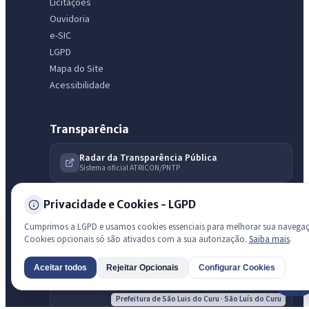
Licitações
Licitações abertas
Carta de serviços
Diário Oficial
Ouvidoria
e-SIC
LGPD
Mapa do Site
Acessibilidade
Transparência
Radar da Transparência Pública
Sistema oficial ATRICON/PNTP
Diagnóstico Atricon
Privacidade e Cookies - LGPD
Índice de transparência
Cumprimos a LGPD e usamos cookies essenciais para melhorar sua navega
Cookies opcionais só são ativados com a sua autorização.
Saiba mais
.
Aceitar todos
Rejeitar Opcionais
Configurar Cookies
AI
Prefeitura de São Luis do Curu · São Luís do Curu