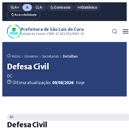
A+
A
A-
Contraste
Daltônico
Acessibilidade
Prefeitura de São Luis do Curu
Estado do Ceará • CNPJ: 07.623.051/0001-19
Governo
Secretarias
Detalhes
Início
Defesa Civil
DC
Última atualização:
09/08/2026
· hoje
DC
Defesa Civil