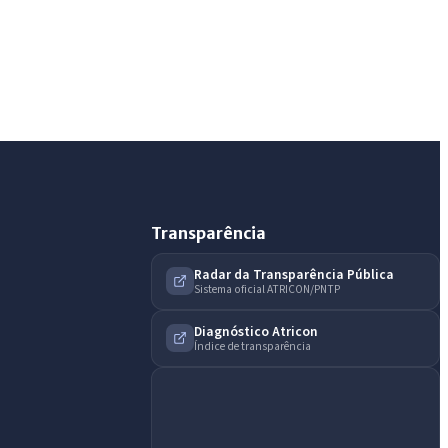
Assistente do Portal
Olá. Pergunte sobre serviços, notícias, legislação,
Diário Oficial, licitações, estrutura ou transparência
do município.
Licitações abertas
Carta de serviços
Diário Oficial
Transparência
Radar da Transparência Pública
Sistema oficial ATRICON/PNTP
Diagnóstico Atricon
Índice de transparência