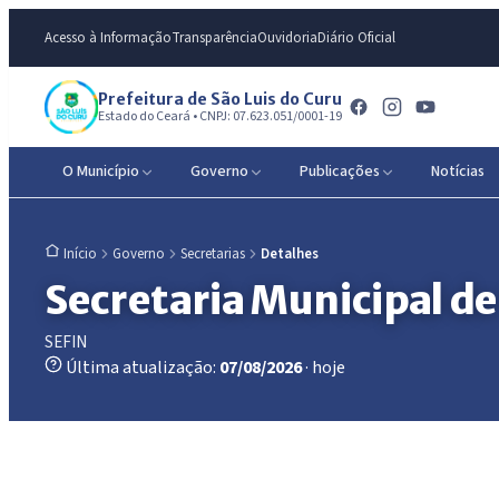
Acesso à Informação
Transparência
Ouvidoria
Diário Oficial
Prefeitura de São Luis do Curu
Estado do Ceará • CNPJ: 07.623.051/0001-19
O Município
Governo
Publicações
Notícias
Governo
Secretarias
Detalhes
Início
Secretaria Municipal de
SEFIN
Última atualização:
07/08/2026
· hoje