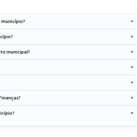
o município?
cípio?
to municipal?
 Finanças?
icípio?
IntGest AI
AI