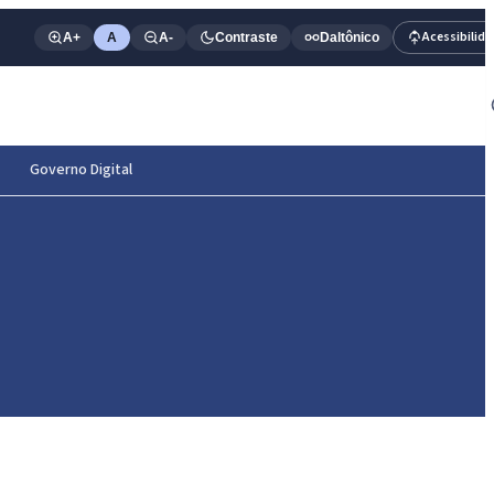
Acessibilid
A+
A
A-
Contraste
Daltônico
Governo Digital