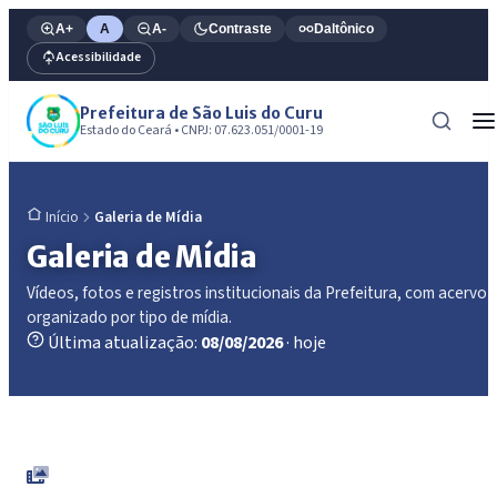
A+
A
A-
Contraste
Daltônico
Acessibilidade
Prefeitura de São Luis do Curu
Estado do Ceará • CNPJ: 07.623.051/0001-19
Galeria de Mídia
Início
Galeria de Mídia
Vídeos, fotos e registros institucionais da Prefeitura, com acervo
organizado por tipo de mídia.
Última atualização:
08/08/2026
· hoje