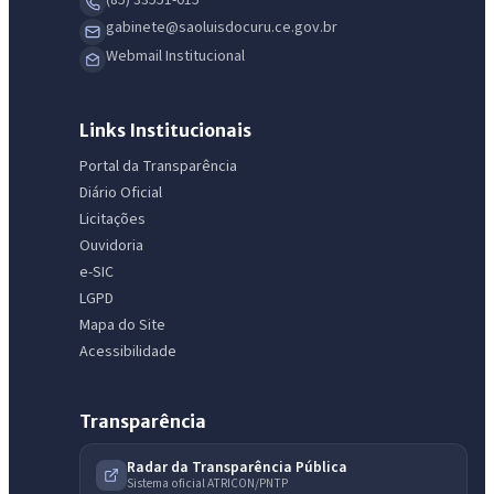
gabinete@saoluisdocuru.ce.gov.br
Webmail Institucional
Links Institucionais
Portal da Transparência
Diário Oficial
Licitações
IntGest AI
AI
Ouvidoria
Assistente do Portal
e-SIC
LGPD
Olá. Pergunte sobre serviços, notícias, legislação, Diário Oficial,
Mapa do Site
licitações, estrutura ou transparência do município.
Acessibilidade
Licitações abertas
Carta de serviços
Diário Oficial
Transparência
Radar da Transparência Pública
Sistema oficial ATRICON/PNTP