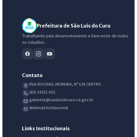
IntGest AI
AI
Assistente do Portal
Prefeitura de São Luis do Curu
Trabalhando pelo desenvolvimento e bem-estar de todos
os cidadãos.
Olá. Pergunte sobre serviços, notícias, legislação, Diário Oficial,
licitações, estrutura ou transparência do município.
Licitações abertas
Carta de serviços
Diário Oficial
Contato
RUA ROCHAEL MOREIRA, Nº S/N CENTRO
(85) 33551-015
gabinete@saoluisdocuru.ce.gov.br
Webmail Institucional
Links Institucionais