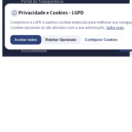
Portal da Transparência
Diário Oficial
Privacidade e Cookies - LGPD
Licitações
Cumprimos a LGPD e usamos cookies essenciais para melhorar sua navega
Ouvidoria
Cookies opcionais só são ativados com a sua autorização.
Saiba mais
.
e-SIC
LGPD
Aceitar todos
Rejeitar Opcionais
Configurar Cookies
Mapa do Site
AI
Acessibilidade
Transparência
Radar da Transparência Pública
Sistema oficial ATRICON/PNTP
Diagnóstico Atricon
Índice de transparência