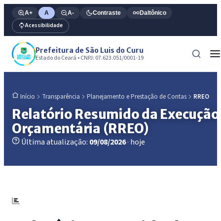
A+
A
A-
Contraste
Daltônico
Acessibilidade
Prefeitura de São Luis do Curu
Estado do Ceará • CNPJ: 07.623.051/0001-19
Transparência
Planejamento e Prestação de Contas
RREO
Início
Relatório Resumido da Execução
Orçamentária (RREO)
Última atualização:
09/08/2026
· hoje