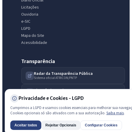
Diário Oficial
licitações, estrutura ou transparência do município.
Licitações
Ouvidoria
Licitações abertas
Carta de serviços
Diário Oficial
e-SIC
LGPD
Mapa do Site
Acessibilidade
Transparência
Radar da Transparência Pública
Sistema oficial ATRICON/PNTP
Diagnóstico Atricon
Índice de transparência
Privacidade e Cookies - LGPD
Cumprimos a LGPD e usamos cookies essenciais para melhorar sua navega
Cookies opcionais só são ativados com a sua autorização.
Saiba mais
.
Aceitar todos
Rejeitar Opcionais
Configurar Cookies
AI