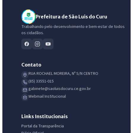
Prefeitura de São Luis do Curu
Trabalhando pelo desenvolvimento e bem-estar de todos
os cidadãos.
Contato
RUA ROCHAEL MOREIRA, Nº S/N CENTRO
(85) 33551-015
gabinete@saoluisdocuru.ce.gov.br
Webmail Institucional
IntGest AI
AI
Assistente do Portal
Links Institucionais
Portal da Transparência
Olá. Pergunte sobre serviços, notícias, legislação, Diário Oficial,