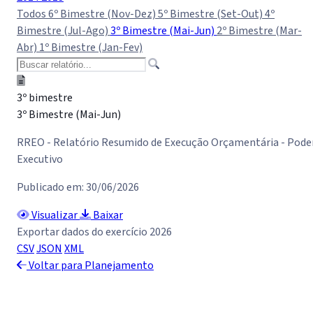
Todos
6º Bimestre (Nov-Dez)
5º Bimestre (Set-Out)
4º
Bimestre (Jul-Ago)
3º Bimestre (Mai-Jun)
2º Bimestre (Mar-
Abr)
1º Bimestre (Jan-Fev)
3º bimestre
3º Bimestre (Mai-Jun)
RREO - Relatório Resumido de Execução Orçamentária - Pode
Executivo
Publicado em: 30/06/2026
Visualizar
Baixar
Exportar dados do exercício 2026
CSV
JSON
XML
Voltar para Planejamento