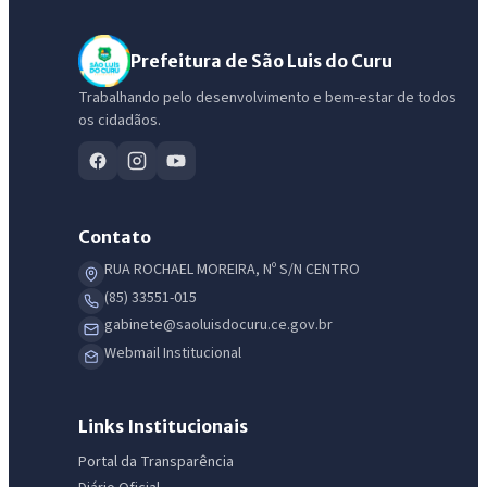
Prefeitura de São Luis do Curu
Trabalhando pelo desenvolvimento e bem-estar de todos
os cidadãos.
Contato
RUA ROCHAEL MOREIRA, Nº S/N CENTRO
(85) 33551-015
gabinete@saoluisdocuru.ce.gov.br
Webmail Institucional
IntGest AI
AI
Assistente do Portal
Links Institucionais
Portal da Transparência
Olá. Pergunte sobre serviços, notícias, legislação, Diário Oficial,