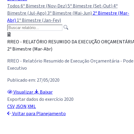
Todos
6º Bimestre (Nov-Dez)
5º Bimestre (Set-Out)
4º
Bimestre (Jul-Ago)
3º Bimestre (Mai-Jun)
2º Bimestre (Mar-
Abr)
1º Bimestre (Jan-Fev)
RREO - RELATÓRIO RESUMIDO DA EXECUÇÃO ORÇAMENTÁRI
2º Bimestre (Mar-Abr)
RREO - Relatório Resumido de Execução Orçamentária - Pode
Executivo
Publicado em: 27/05/2020
Visualizar
Baixar
Exportar dados do exercício 2020
CSV
JSON
XML
Voltar para Planejamento