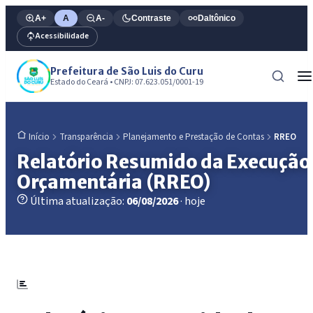
A+
A
A-
Contraste
Daltônico
Acessibilidade
Prefeitura de São Luis do Curu
Estado do Ceará • CNPJ: 07.623.051/0001-19
Transparência
Planejamento e Prestação de Contas
RREO
Início
Relatório Resumido da Execução
Orçamentária (RREO)
Última atualização:
06/08/2026
· hoje