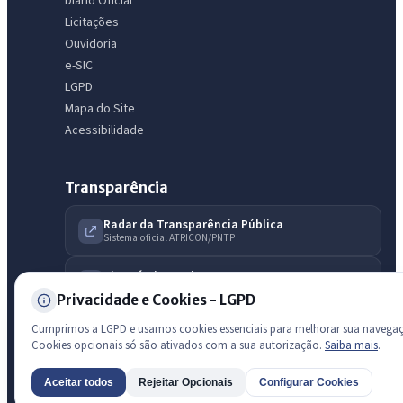
Diário Oficial
licitações, estrutura ou transparência do município.
Licitações
Ouvidoria
Licitações abertas
Carta de serviços
Diário Oficial
e-SIC
LGPD
Mapa do Site
Acessibilidade
Transparência
Radar da Transparência Pública
Sistema oficial ATRICON/PNTP
Diagnóstico Atricon
Índice de transparência
Privacidade e Cookies - LGPD
Cumprimos a LGPD e usamos cookies essenciais para melhorar sua navega
Cookies opcionais só são ativados com a sua autorização.
Saiba mais
.
Aceitar todos
Rejeitar Opcionais
Configurar Cookies
AI