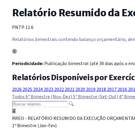
Relatório Resumido da E
PNTP 11.6
Relatórios bimestrais contendo balanço orçamentário, demo
Periodicidade:
Publicação bimestral (até 30 dias após o enc
Relatórios Disponíveis por Exercíc
2026
2025
2024
2023
2022
2021
2020
2019
2018
2017
2016
20
Todos
6º Bimestre (Nov-Dez)
5º Bimestre (Set-Out)
4º Bime
RREO - RELATÓRIO RESUMIDO DA EXECUÇÃO ORÇAMENTÁ
1º Bimestre (Jan-Fev)