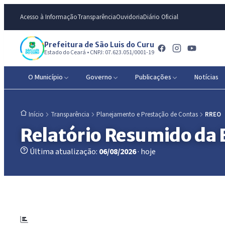
Acesso à Informação
Transparência
Ouvidoria
Diário Oficial
Prefeitura de São Luis do Curu
Estado do Ceará • CNPJ: 07.623.051/0001-19
O Município
Governo
Publicações
Notícias
Transparência
Planejamento e Prestação de Contas
RREO
Início
Relatório Resumido da
Última atualização:
06/08/2026
· hoje