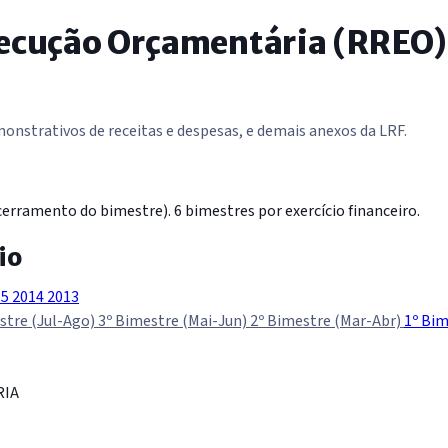
xecução Orçamentária (RREO)
nstrativos de receitas e despesas, e demais anexos da LRF.
erramento do bimestre). 6 bimestres por exercício financeiro.
io
15
2014
2013
stre (Jul-Ago)
3º Bimestre (Mai-Jun)
2º Bimestre (Mar-Abr)
1º Bim
RIA