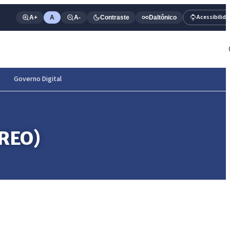
Acessibilid
A+
A
A-
Contraste
Daltônico
Governo Digital
RREO)