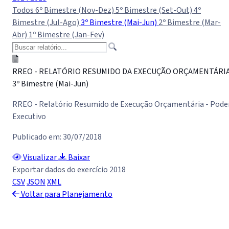
Todos
6º Bimestre (Nov-Dez)
5º Bimestre (Set-Out)
4º
Bimestre (Jul-Ago)
3º Bimestre (Mai-Jun)
2º Bimestre (Mar-
Abr)
1º Bimestre (Jan-Fev)
RREO - RELATÓRIO RESUMIDO DA EXECUÇÃO ORÇAMENTÁRI
3º Bimestre (Mai-Jun)
RREO - Relatório Resumido de Execução Orçamentária - Pode
Executivo
Publicado em: 30/07/2018
Visualizar
Baixar
Exportar dados do exercício 2018
CSV
JSON
XML
Voltar para Planejamento