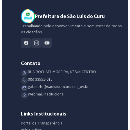
Prefeitura de São Luis do Curu
Trabalhando pelo desenvolvimento e bem-estar de todos
os cidadãos.
Contato
RUA ROCHAEL MOREIRA, Nº S/N CENTRO
(85) 33551-015
gabinete@saoluisdocuru.ce.gov.br
Webmail Institucional
IntGest AI
AI
Assistente do Portal
Links Institucionais
Portal da Transparência
Olá. Pergunte sobre serviços, notícias, legislação, Diário Oficial,