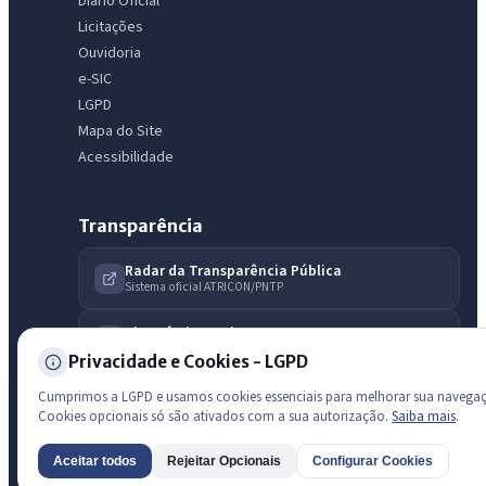
Diário Oficial
licitações, estrutura ou transparência do município.
Licitações
Ouvidoria
Licitações abertas
Carta de serviços
Diário Oficial
e-SIC
LGPD
Mapa do Site
Acessibilidade
Transparência
Radar da Transparência Pública
Sistema oficial ATRICON/PNTP
Diagnóstico Atricon
Índice de transparência
Privacidade e Cookies - LGPD
Cumprimos a LGPD e usamos cookies essenciais para melhorar sua navega
Cookies opcionais só são ativados com a sua autorização.
Saiba mais
.
Aceitar todos
Rejeitar Opcionais
Configurar Cookies
AI