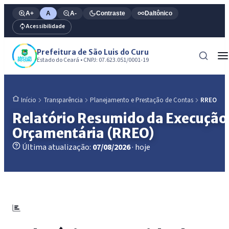
A+
A
A-
Contraste
Daltônico
Acessibilidade
Prefeitura de São Luis do Curu
Estado do Ceará • CNPJ: 07.623.051/0001-19
Transparência
Planejamento e Prestação de Contas
RREO
Início
Relatório Resumido da Execução
Orçamentária (RREO)
Última atualização:
07/08/2026
· hoje