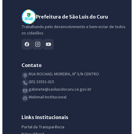
Prefeitura de São Luis do Curu
Trabalhando pelo desenvolvimento e bem-estar de todos
os cidadãos.
Contato
RUA ROCHAEL MOREIRA, Nº S/N CENTRO
(85) 33551-015
gabinete@saoluisdocuru.ce.gov.br
Webmail Institucional
IntGest AI
AI
Assistente do Portal
Links Institucionais
Portal da Transparência
Olá. Pergunte sobre serviços, notícias, legislação, Diário Oficial,