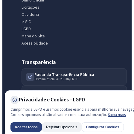
Diário Oficial
licitações, estrutura ou transparência do município.
Licitações
Ouvidoria
Licitações abertas
Carta de serviços
Diário Oficial
e-SIC
LGPD
Mapa do Site
Acessibilidade
Transparência
Radar da Transparência Pública
Sistema oficial ATRICON/PNTP
Diagnóstico Atricon
Índice de transparência
Privacidade e Cookies - LGPD
Cumprimos a LGPD e usamos cookies essenciais para melhorar sua navega
Cookies opcionais só são ativados com a sua autorização.
Saiba mais
.
Aceitar todos
Rejeitar Opcionais
Configurar Cookies
AI