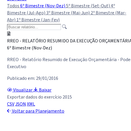
Todos
6º Bimestre (Nov-Dez)
5º Bimestre (Set-Out)
4º
Bimestre (Jul-Ago)
3º Bimestre (Mai-Jun)
2º Bimestre (Mar-
Abr)
1º Bimestre (Jan-Fev)
RREO - RELATÓRIO RESUMIDO DA EXECUÇÃO ORÇAMENTÁRI
6º Bimestre (Nov-Dez)
RREO - Relatório Resumido de Execução Orçamentária - Pode
Executivo
Publicado em: 29/01/2016
Visualizar
Baixar
Exportar dados do exercício 2015
CSV
JSON
XML
Voltar para Planejamento