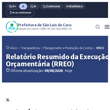
A+
A
A-
Contraste
Daltônico
Acessibilidade
Prefeitura de São Luis do Curu
Estado do Ceará • CNPJ: 07.623.051/0001-19
Transparência
Planejamento e Prestação de Contas
RREO
Início
Relatório Resumido da Execução
Orçamentária (RREO)
Última atualização:
09/08/2026
· hoje