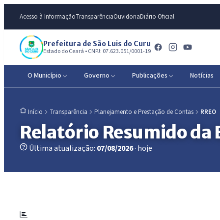
Acesso à Informação
Transparência
Ouvidoria
Diário Oficial
Prefeitura de São Luis do Curu
Estado do Ceará • CNPJ: 07.623.051/0001-19
O Município
Governo
Publicações
Notícias
Transparência
Planejamento e Prestação de Contas
RREO
Início
Relatório Resumido da
Última atualização:
07/08/2026
· hoje