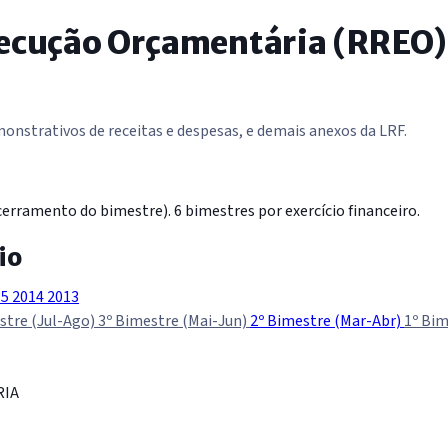
xecução Orçamentária (RREO)
nstrativos de receitas e despesas, e demais anexos da LRF.
erramento do bimestre). 6 bimestres por exercício financeiro.
io
15
2014
2013
stre (Jul-Ago)
3º Bimestre (Mai-Jun)
2º Bimestre (Mar-Abr)
1º Bim
RIA