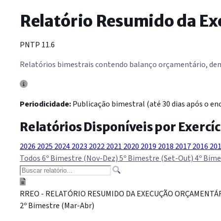
Relatório Resumido da E
PNTP 11.6
Relatórios bimestrais contendo balanço orçamentário, demo
Periodicidade:
Publicação bimestral (até 30 dias após o enc
Relatórios Disponíveis por Exercíc
2026
2025
2024
2023
2022
2021
2020
2019
2018
2017
2016
20
Todos
6º Bimestre (Nov-Dez)
5º Bimestre (Set-Out)
4º Bime
RREO - RELATÓRIO RESUMIDO DA EXECUÇÃO ORÇAMENTÁ
2º Bimestre (Mar-Abr)