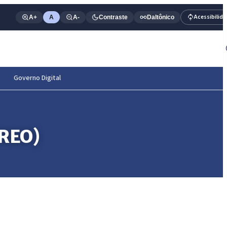
Acessibilid
A+
A
A-
Contraste
Daltônico
Governo Digital
RREO)