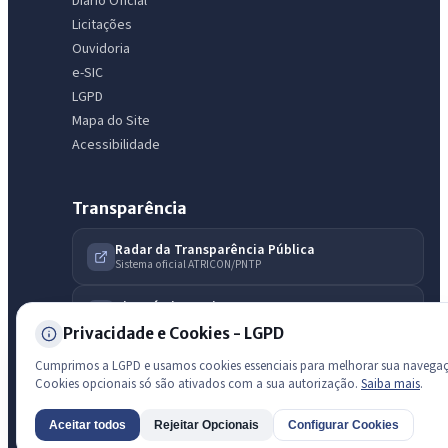
Diário Oficial
licitações, estrutura ou transparência do município.
Licitações
Ouvidoria
Licitações abertas
Carta de serviços
Diário Oficial
e-SIC
LGPD
Mapa do Site
Acessibilidade
Transparência
Radar da Transparência Pública
Sistema oficial ATRICON/PNTP
Diagnóstico Atricon
Índice de transparência
Privacidade e Cookies - LGPD
Cumprimos a LGPD e usamos cookies essenciais para melhorar sua navega
Cookies opcionais só são ativados com a sua autorização.
Saiba mais
.
Aceitar todos
Rejeitar Opcionais
Configurar Cookies
AI