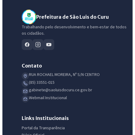
Prefeitura de São Luis do Curu
Trabalhando pelo desenvolvimento e bem-estar de todos
os cidadãos.
Contato
RUA ROCHAEL MOREIRA, Nº S/N CENTRO
(85) 33551-015
gabinete@saoluisdocuru.ce.gov.br
Webmail Institucional
IntGest AI
AI
Assistente do Portal
Links Institucionais
Portal da Transparência
Olá. Pergunte sobre serviços, notícias, legislação, Diário Oficial,