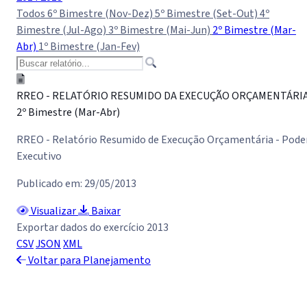
Todos
6º Bimestre (Nov-Dez)
5º Bimestre (Set-Out)
4º
Bimestre (Jul-Ago)
3º Bimestre (Mai-Jun)
2º Bimestre (Mar-
Abr)
1º Bimestre (Jan-Fev)
RREO - RELATÓRIO RESUMIDO DA EXECUÇÃO ORÇAMENTÁRI
2º Bimestre (Mar-Abr)
RREO - Relatório Resumido de Execução Orçamentária - Pode
Executivo
Publicado em: 29/05/2013
Visualizar
Baixar
Exportar dados do exercício 2013
CSV
JSON
XML
Voltar para Planejamento