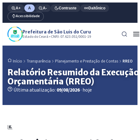
A+
A
A-
Contraste
Daltônico
Acessibilidade
Prefeitura de São Luis do Curu
Estado do Ceará • CNPJ: 07.623.051/0001-19
Transparência
Planejamento e Prestação de Contas
RREO
Início
Relatório Resumido da Execução
Orçamentária (RREO)
Última atualização:
09/08/2026
· hoje