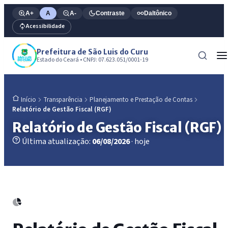
A+
A
A-
Contraste
Daltônico
Acessibilidade
Prefeitura de São Luis do Curu
Estado do Ceará • CNPJ: 07.623.051/0001-19
Transparência
Planejamento e Prestação de Contas
Início
Relatório de Gestão Fiscal (RGF)
Relatório de Gestão Fiscal (RGF)
Última atualização:
06/08/2026
· hoje