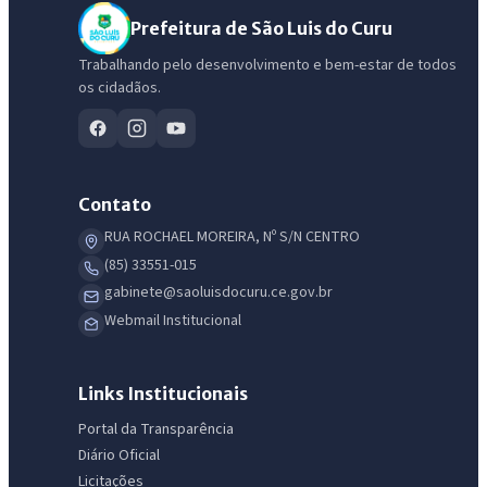
Prefeitura de São Luis do Curu
Trabalhando pelo desenvolvimento e bem-estar de todos
os cidadãos.
Contato
RUA ROCHAEL MOREIRA, Nº S/N CENTRO
(85) 33551-015
gabinete@saoluisdocuru.ce.gov.br
IntGest AI
Webmail Institucional
AI
Assistente do Portal
Links Institucionais
Olá. Pergunte sobre serviços, notícias, legislação, Diário Oficial,
Portal da Transparência
licitações, estrutura ou transparência do município.
Diário Oficial
Licitações
Licitações abertas
Carta de serviços
Diário Oficial