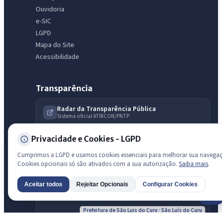
Ouvidoria
e-SIC
LGPD
Mapa do Site
Acessibilidade
Transparência
Radar da Transparência Pública
Sistema oficial ATRICON/PNTP
Diagnóstico Atricon
Privacidade e Cookies - LGPD
Índice de transparência
Cumprimos a LGPD e usamos cookies essenciais para melhorar sua navega
Cookies opcionais só são ativados com a sua autorização.
Saiba mais
.
Aceitar todos
Rejeitar Opcionais
Configurar Cookies
AI
Prefeitura de São Luis do Curu · São Luís do Curu