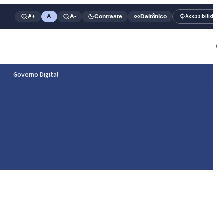
Acessibilid
A+
A
A-
Contraste
Daltônico
Governo Digital