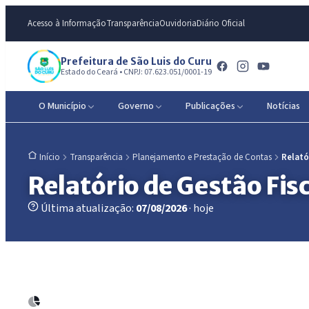
Acesso à Informação
Transparência
Ouvidoria
Diário Oficial
Prefeitura de São Luis do Curu
Estado do Ceará • CNPJ: 07.623.051/0001-19
O Município
Governo
Publicações
Notícias
Transparência
Planejamento e Prestação de Contas
Relató
Início
Relatório de Gestão Fisc
Última atualização:
07/08/2026
· hoje