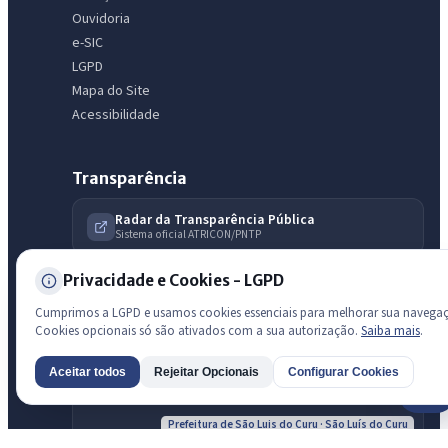
Ouvidoria
e-SIC
LGPD
Mapa do Site
Acessibilidade
Transparência
Radar da Transparência Pública
Sistema oficial ATRICON/PNTP
Diagnóstico Atricon
Privacidade e Cookies - LGPD
Índice de transparência
Cumprimos a LGPD e usamos cookies essenciais para melhorar sua navega
Cookies opcionais só são ativados com a sua autorização.
Saiba mais
.
Aceitar todos
Rejeitar Opcionais
Configurar Cookies
AI
Prefeitura de São Luis do Curu · São Luís do Curu