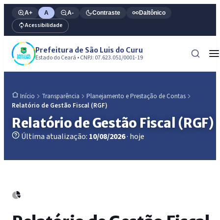
A+
A
A-
Contraste
Daltônico
Acessibilidade
Prefeitura de São Luis do Curu
Estado do Ceará • CNPJ: 07.623.051/0001-19
Transparência
Planejamento e Prestação de Contas
Início
Relatório de Gestão Fiscal (RGF)
Relatório de Gestão Fiscal (RGF)
Última atualização:
10/08/2026
· hoje