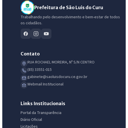
Prefeitura de São Luis do Curu
Trabalhando pelo desenvolvimento e bem-estar de todos
os cidadãos.
Contato
RUA ROCHAEL MOREIRA, Nº S/N CENTRO
(85) 33551-015
gabinete@saoluisdocuru.ce.gov.br
IntGest AI
Webmail Institucional
AI
Assistente do Portal
Links Institucionais
Olá. Pergunte sobre serviços, notícias, legislação, Diário Oficial,
Portal da Transparência
licitações, estrutura ou transparência do município.
Diário Oficial
Licitações
Licitações abertas
Carta de serviços
Diário Oficial