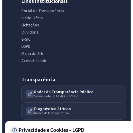
IntGest AI
Links Institucionais
AI
Assistente do Portal
Portal da Transparência
Diário Oficial
Licitações
Olá. Pergunte sobre serviços, notícias, legislação, Diário Oficial,
Ouvidoria
licitações, estrutura ou transparência do município.
e-SIC
LGPD
Licitações abertas
Carta de serviços
Diário Oficial
Mapa do Site
Acessibilidade
Transparência
Radar da Transparência Pública
Sistema oficial ATRICON/PNTP
Diagnóstico Atricon
Índice de transparência
Privacidade e Cookies - LGPD