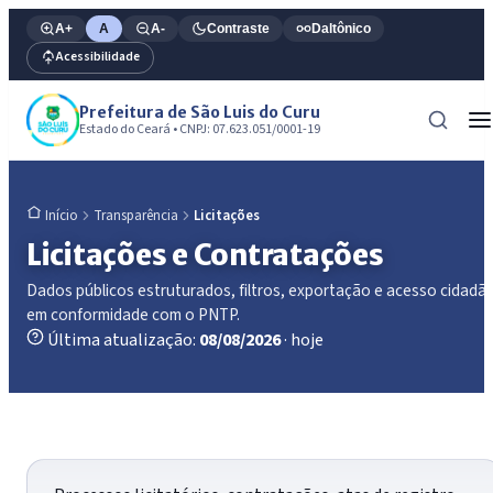
A+
A
A-
Contraste
Daltônico
Acessibilidade
Prefeitura de São Luis do Curu
Estado do Ceará • CNPJ: 07.623.051/0001-19
Transparência
Licitações
Início
Licitações e Contratações
Dados públicos estruturados, filtros, exportação e acesso cidadã
em conformidade com o PNTP.
Última atualização:
08/08/2026
· hoje